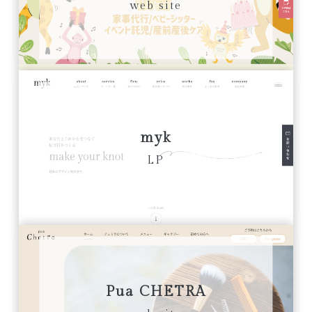
web site
myk
LP
Pua CHETRA