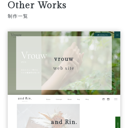
Other Works
制作一覧
vrouw
web site
and Rin.