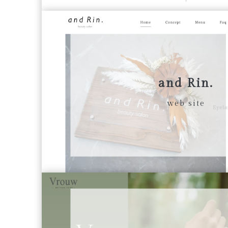
and Rin.
web site