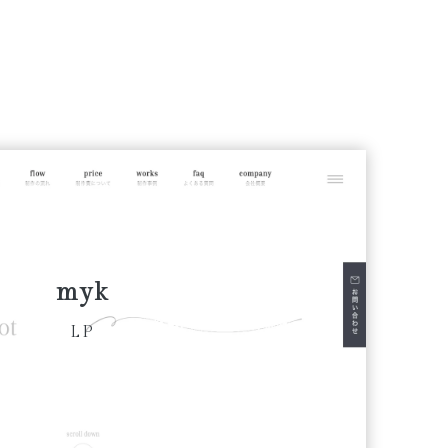
myk
LP