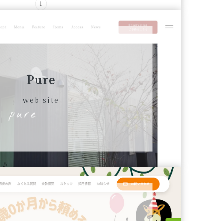
Pure
web site