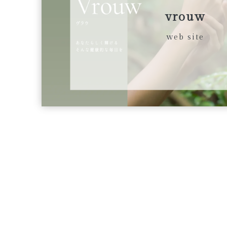
vrouw
web site