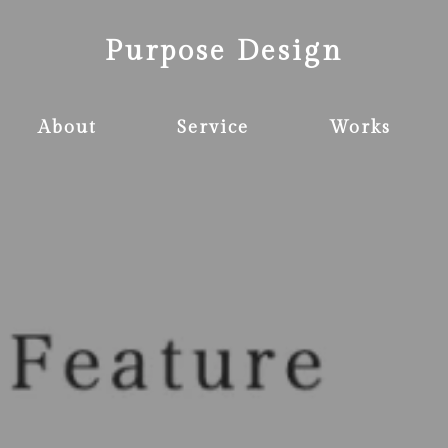
Purpose Design
About
Service
Works