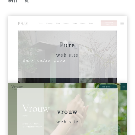
制作一覧
Pure
web site
vrouw
web site