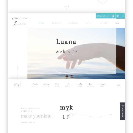
Luana
web site
myk
LP