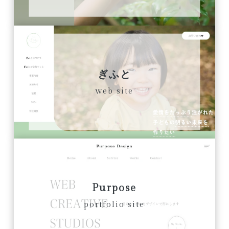
ぎふと
web site
Purpose
portfolio site